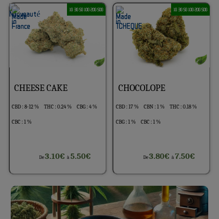
1G 3G 5G 10G 20G 50G
1G 3G 5G 10G 20G 50G
CHEESE CAKE
CHOCOLOPE
CBD : 8-12 %
THC : 0.24 %
CBG : 4 %
CBD : 17 %
CBN : 1 %
THC : 0.18 %
CBC : 1 %
CBG : 1 %
CBC : 1 %
3.10€
5.50€
3.80€
7.50€
De
à
De
à