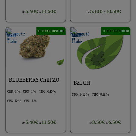
5.40€
11.50€
5.10€
10.50€
De
à
De
à
1G 3G 5G 10G 20G 50G 100G
1G 3G 5G 10G 20G 50G 100G
BLUEBERRY Chill 2.0
BZ1 GH
CBD : 1 %
CBN : 1 %
THC : 0.15 %
CBD : 8-12 %
THC : 0.19 %
CBG : 12 %
CBC : 1 %
5.40€
11.50€
3.50€
6.50€
De
à
De
à