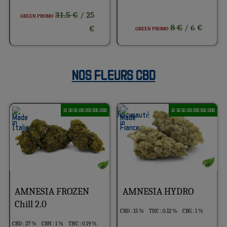
31.5 €
/ 25
GREEN PROMO
8 €
/ 6 €
€
GREEN PROMO
NOS FLEURS CBD
1G 3G 5G 10G 20G 50G 100G
1G 3G 5G 10G 20G 50G 100G
AMNESIA FROZEN
AMNESIA HYDRO
Chill 2.0
CBD : 15 %
THC : 0.12 %
CBG : 1 %
CBD : 27 %
CBN : 1 %
THC : 0.19 %