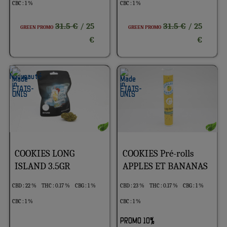
CBC : 1 %
CBC : 1 %
31.5 €
31.5 €
/ 25
/ 25
GREEN PROMO
GREEN PROMO
€
€
COOKIES LONG
COOKIES Pré-rolls
ISLAND 3.5GR
APPLES ET BANANAS
CBD : 22 %
THC : 0.17 %
CBG : 1 %
CBD : 23 %
THC : 0.17 %
CBG : 1 %
CBC : 1 %
CBC : 1 %
PROMO 10%