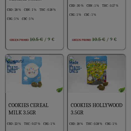
CBD : 30 %
CBN : 1 %
THC : 0.17 %
CBD : 28 %
CBN : 1 %
THC : 0.18 %
CBG : 1 %
CBC : 1 %
CBG : 1 %
CBC : 1 %
10.5 €
10.5 €
/ 9 €
/ 9 €
GREEN PROMO
GREEN PROMO
COOKIES CEREAL
COOKIES HOLLYWOOD
MILK 3.5GR
3.5GR
CBD : 22 %
THC : 0.17 %
CBG : 1 %
CBD : 18 %
THC : 0.18 %
CBG : 1 %