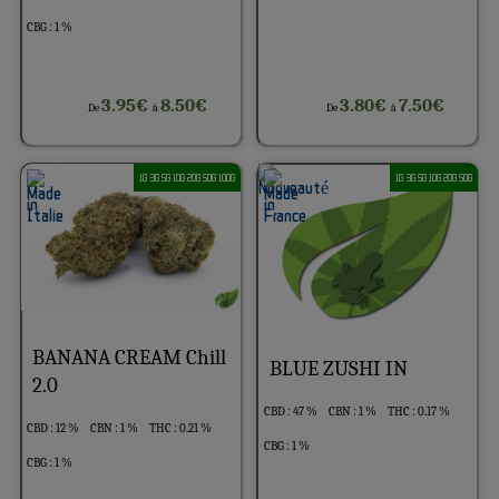
CBG : 1 %
3.95€
8.50€
3.80€
7.50€
De
à
De
à
1G 3G 5G 10G 20G 50G 100G
1G 3G 5G 10G 20G 50G
BANANA CREAM Chill
BLUE ZUSHI IN
2.0
CBD : 47 %
CBN : 1 %
THC : 0.17 %
CBD : 12 %
CBN : 1 %
THC : 0.21 %
CBG : 1 %
CBG : 1 %