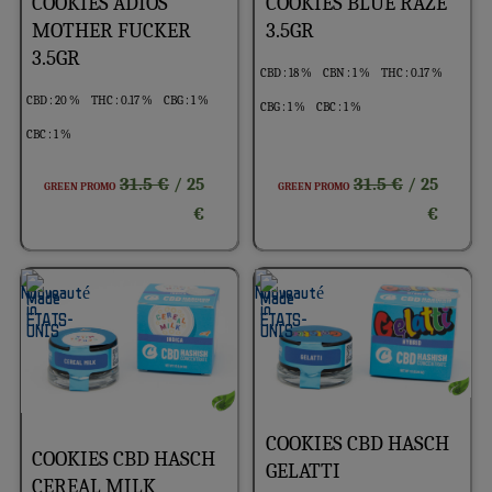
COOKIES ADIOS
COOKIES BLUE RAZE
MOTHER FUCKER
3.5GR
3.5GR
CBD : 18 %
CBN : 1 %
THC : 0.17 %
CBD : 20 %
THC : 0.17 %
CBG : 1 %
CBG : 1 %
CBC : 1 %
CBC : 1 %
31.5 €
31.5 €
/ 25
/ 25
GREEN PROMO
GREEN PROMO
€
€
COOKIES CBD HASCH
COOKIES CBD HASCH
GELATTI
CEREAL MILK