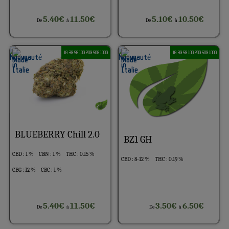
5.40€
11.50€
5.10€
10.50€
De
à
De
à
1G 3G 5G 10G 20G 50G 100G
1G 3G 5G 10G 20G 50G 100G
BLUEBERRY Chill 2.0
BZ1 GH
CBD : 1 %
CBN : 1 %
THC : 0.15 %
CBD : 8-12 %
THC : 0.19 %
CBG : 12 %
CBC : 1 %
5.40€
11.50€
3.50€
6.50€
De
à
De
à