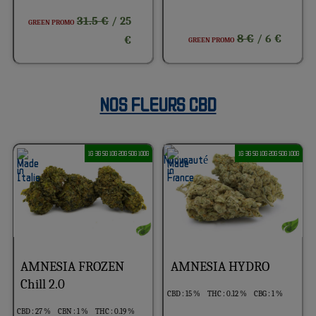
31.5 €
/ 25
GREEN PROMO
8 €
/ 6 €
€
GREEN PROMO
NOS FLEURS CBD
1G 3G 5G 10G 20G 50G 100G
1G 3G 5G 10G 20G 50G 100G
AMNESIA FROZEN
AMNESIA HYDRO
Chill 2.0
CBD : 15 %
THC : 0.12 %
CBG : 1 %
CBD : 27 %
CBN : 1 %
THC : 0.19 %