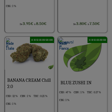
CBG : 1 %
3.95€
8.50€
3.80€
7.50€
De
à
De
à
1G 3G 5G 10G 20G 50G 100G
1G 3G 5G 10G 20G 50G
BANANA CREAM Chill
BLUE ZUSHI IN
2.0
CBD : 47 %
CBN : 1 %
THC : 0.17 %
CBD : 12 %
CBN : 1 %
THC : 0.21 %
CBG : 1 %
CBG : 1 %