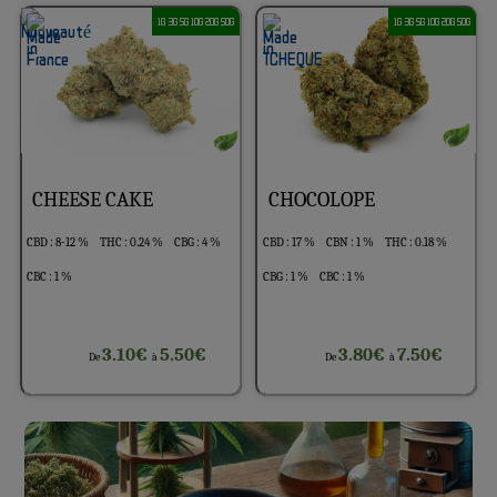
1G 3G 5G 10G 20G 50G
1G 3G 5G 10G 20G 50G
CHEESE CAKE
CHOCOLOPE
CBD : 8-12 %
THC : 0.24 %
CBG : 4 %
CBD : 17 %
CBN : 1 %
THC : 0.18 %
CBC : 1 %
CBG : 1 %
CBC : 1 %
3.10€
5.50€
3.80€
7.50€
De
à
De
à