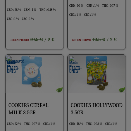
CBD : 30 %
CBN : 1 %
THC : 0.17 %
CBD : 28 %
CBN : 1 %
THC : 0.18 %
CBG : 1 %
CBC : 1 %
CBG : 1 %
CBC : 1 %
10.5 €
10.5 €
/ 9 €
/ 9 €
GREEN PROMO
GREEN PROMO
COOKIES CEREAL
COOKIES HOLLYWOOD
MILK 3.5GR
3.5GR
CBD : 22 %
THC : 0.17 %
CBG : 1 %
CBD : 18 %
THC : 0.18 %
CBG : 1 %