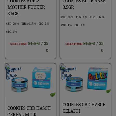
COOKIES ADIOS
COOKIES BLUE RAZE
MOTHER FUCKER
3.5GR
3.5GR
CBD : 18 %
CBN : 1 %
THC : 0.17 %
CBD : 20 %
THC : 0.17 %
CBG : 1 %
CBG : 1 %
CBC : 1 %
CBC : 1 %
31.5 €
31.5 €
/ 25
/ 25
GREEN PROMO
GREEN PROMO
€
€
COOKIES CBD HASCH
COOKIES CBD HASCH
GELATTI
CEREAL MILK