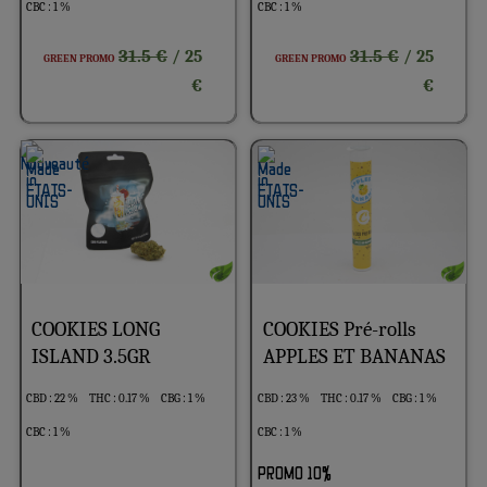
CBC : 1 %
CBC : 1 %
31.5 €
31.5 €
/ 25
/ 25
GREEN PROMO
GREEN PROMO
€
€
COOKIES LONG
COOKIES Pré-rolls
ISLAND 3.5GR
APPLES ET BANANAS
CBD : 22 %
THC : 0.17 %
CBG : 1 %
CBD : 23 %
THC : 0.17 %
CBG : 1 %
CBC : 1 %
CBC : 1 %
PROMO 10%