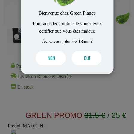
Bienvenue chez Green Planet,
Pour accéder à notre site vous devez
certifier que vous êtes majeur.
Avez-vous plus de 18ans ?
NON
OUI
Paiement 100% Sécurisé
Livraison Rapide et Discrète
En stock
GREEN PROMO
31.5 €
/ 25 €
Produit MADE IN :