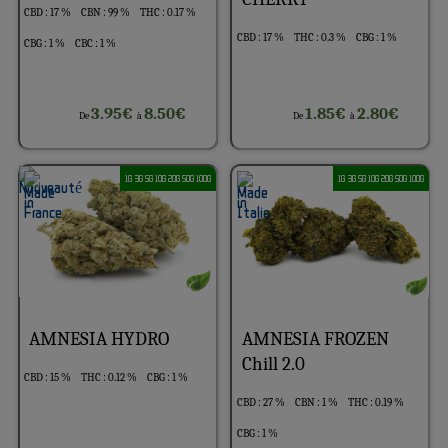
CBD : 17 %
CBN : 99 %
THC : 0.17 %
CBD : 17 %
THC : 0.3 %
CBG : 1 %
CBG : 1 %
CBC : 1 %
3.95€
8.50€
1.85€
2.80€
De
à
De
à
1G 3G 5G 10G 20G 50G 100G
1G 3G 5G 10G 20G 50G 100G
AMNESIA HYDRO
AMNESIA FROZEN
Chill 2.0
CBD : 15 %
THC : 0.12 %
CBG : 1 %
CBD : 27 %
CBN : 1 %
THC : 0.19 %
CBG : 1 %