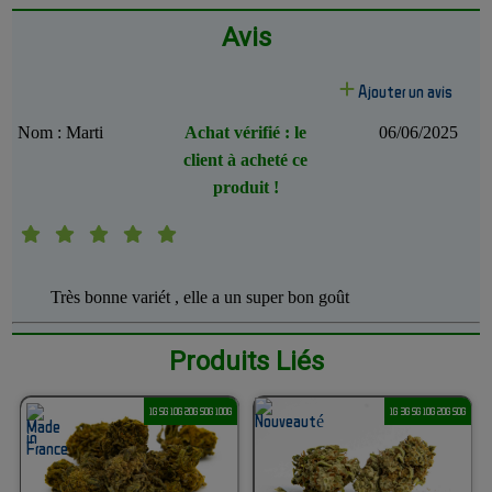
Avis
Ajouter un avis
Nom : Marti
Achat vérifié : le
06/06/2025
client à acheté ce
produit !
Très bonne variét , elle a un super bon goût
Produits Liés
1G 5G 10G 20G 50G 100G
1G 3G 5G 10G 20G 50G