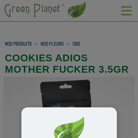
NOS PRODUITS
>
NOS FLEURS
>
CBD
COOKIES ADIOS
MOTHER FUCKER 3.5GR