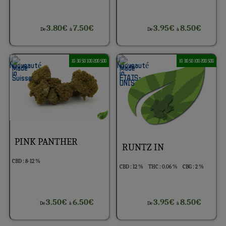
3.80€
7.50€
3.95€
8.50€
De
à
De
à
1G 3G 5G 10G 20G 50G
1G 3G 5G 10G 20G 50G
PINK PANTHER
RUNTZ IN
CBD : 8-12 %
CBD : 12 %
THC : 0.06 %
CBG : 2 %
3.50€
6.50€
3.95€
8.50€
De
à
De
à