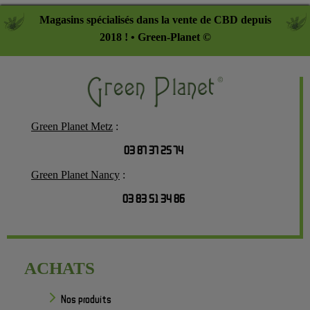
Magasins spécialisés dans la vente de CBD depuis
2018 ! • Green-Planet ©
Green Planet Metz
:
03 87 37 25 74
Green Planet Nancy
:
03 83 51 34 86
ACHATS
Nos produits