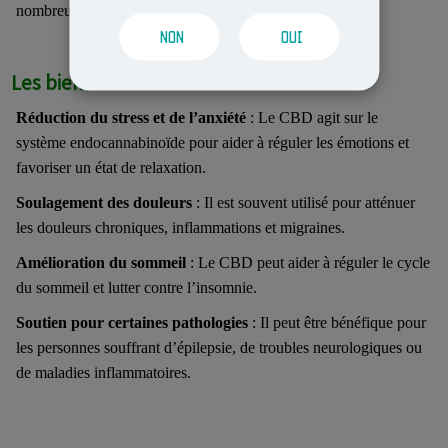
nombreux bienfaits sur le bien-être et la santé.
NON
OUI
Les bienfaits du CBD
Réduction du stress et de l’anxiété
: Le CBD agit sur le
système endocannabinoïde pour aider à réguler les émotions et
favoriser un état de relaxation.
Soulagement des douleurs
: Il est souvent utilisé pour atténuer
les douleurs chroniques, inflammations et migraines.
Amélioration du sommeil
: Le CBD peut aider à réguler le cycle
du sommeil et lutter contre l’insomnie.
Soutien pour certaines pathologies
: Il peut être bénéfique pour
les personnes souffrant d’épilepsie, de troubles neurologiques ou
de maladies inflammatoires.