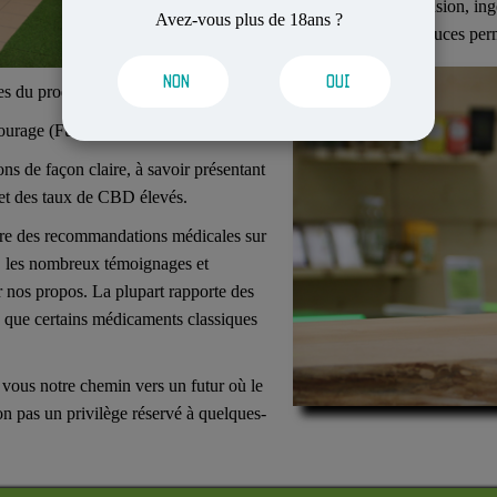
recommander l’usage par infusion, ing
Avez-vous plus de 18ans ?
méthodes d’administration douces perm
NON
OUI
es du produit
ntourage (Fumée passive)
s de façon claire, à savoir présentant
 et des taux de CBD élevés.
aire des recommandations médicales sur
e, les nombreux témoignages et
r nos propos. La plupart rapporte des
 que certains médicaments classiques
 vous notre chemin vers un futur où le
non pas un privilège réservé à quelques-