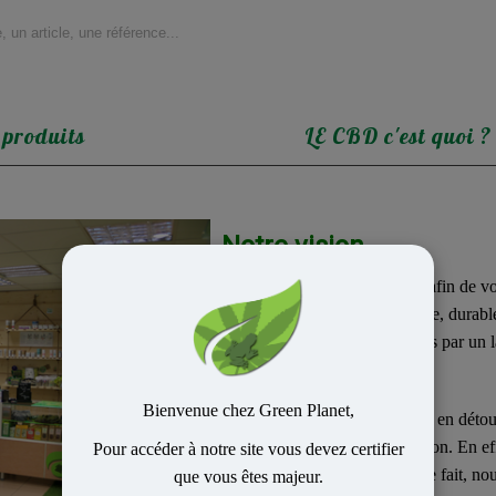
 produits
LE CBD c'est quoi ?
Notre vision
Nous mettons tout en œuvre afin de 
cultivés de manière biologique, durable
tous nos produits sont certifiés par un 
Bienvenue chez Green Planet,
Afin de ne pas le dénaturer ni en déto
consommation sans combustion. En effe
Pour accéder à notre site vous devez certifier
son origine est nocive et de ce fait, 
que vous êtes majeur.